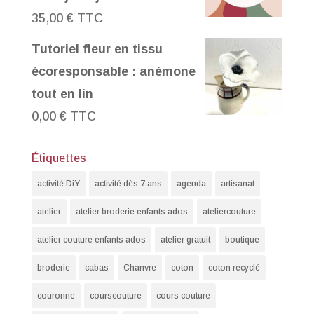
35,00
€
TTC
Tutoriel fleur en tissu
écoresponsable : anémone
tout en lin
0,00
€
TTC
Étiquettes
activité DiY
activité dès 7 ans
agenda
artisanat
atelier
atelier broderie enfants ados
ateliercouture
atelier couture enfants ados
atelier gratuit
boutique
broderie
cabas
Chanvre
coton
coton recyclé
couronne
courscouture
cours couture