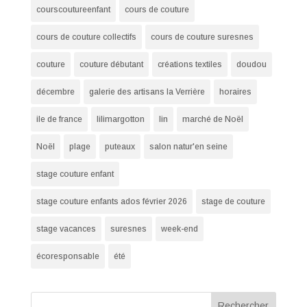
courscoutureenfant
cours de couture
cours de couture collectifs
cours de couture suresnes
couture
couture débutant
créations textiles
doudou
décembre
galerie des artisans la Verrière
horaires
ile de france
lilimargotton
lin
marché de Noël
Noël
plage
puteaux
salon natur'en seine
stage couture enfant
stage couture enfants ados février 2026
stage de couture
stage vacances
suresnes
week-end
écoresponsable
été