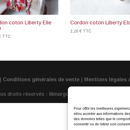
on coton Liberty Elie
Cordon coton Liberty El
h
2,20
€
TTC
€
TTC
|
Conditions générales de vente
|
Mentions légales &
us droits réservés : lilimargotton – Annie Launay
Pour offrir les meilleures expérien
et/ou accéder aux informations des 
des données telles que le comporte
consentir ou de retirer son consente