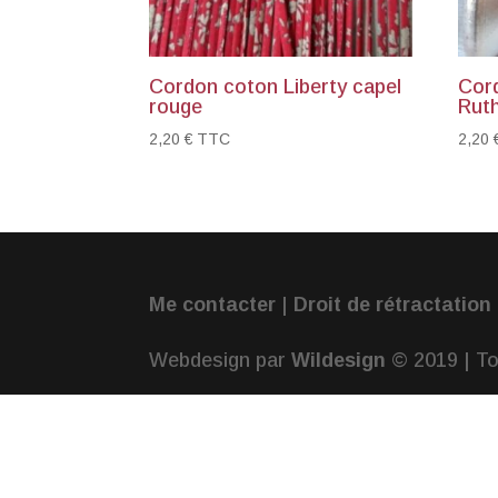
Cordon coton Liberty capel
Cord
rouge
Rut
2,20
€
TTC
2,20
Me contacter
|
Droit de rétractation
Webdesign par
Wildesign
© 2019 | To