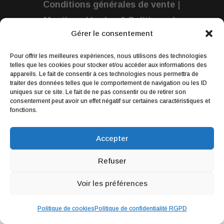
Conditions générales de vente
|
Mentions légales & Politique de
Gérer le consentement
confidentialité
Pour offrir les meilleures expériences, nous utilisons des technologies
Webdesign par
Wildesign
© 2019 | Tous
telles que les cookies pour stocker et/ou accéder aux informations des
appareils. Le fait de consentir à ces technologies nous permettra de
droits réservés : lilimargotton – Annie
traiter des données telles que le comportement de navigation ou les ID
uniques sur ce site. Le fait de ne pas consentir ou de retirer son
Launay
consentement peut avoir un effet négatif sur certaines caractéristiques et
fonctions.
Accepter
Refuser
Voir les préférences
Politique de cookies
Politique de confidentialité RGPD