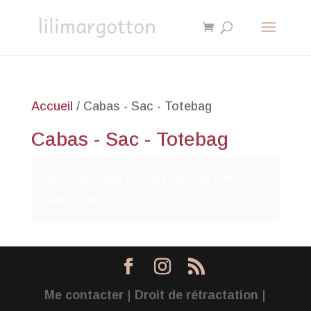
Accueil
/ Cabas - Sac - Totebag
Cabas - Sac - Totebag
Aucun produit ne correspond à votre
sélection.
Me contacter
|
Droit de rétractation
|