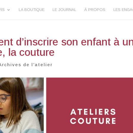
URS
LA BOUTIQUE
LE JOURNAL
À PROPOS
LES ENG
t d’inscrire son enfant à u
e, la couture
Archives de l'atelier