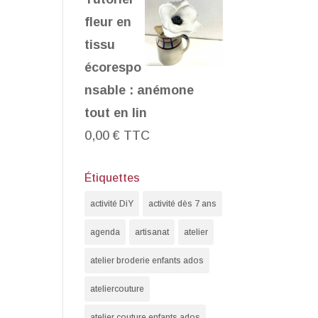
fleur en
tissu
écorespo
nsable : anémone
tout en lin
0,00
€
TTC
Étiquettes
activité DiY
activité dès 7 ans
agenda
artisanat
atelier
atelier broderie enfants ados
ateliercouture
atelier couture enfants ados