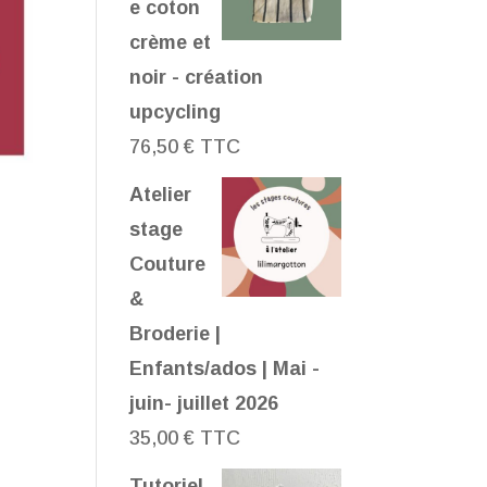
e coton
crème et
noir - création
upcycling
76,50
€
TTC
Atelier
stage
Couture
&
Broderie |
Enfants/ados | Mai -
juin- juillet 2026
35,00
€
TTC
Tutoriel