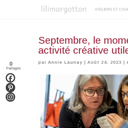
ATELIERS ET CO
Septembre, le momen
activité créative util
par
Annie Launay
|
Août 24, 2023
|
0
Partages