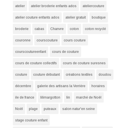
atelier
atelier broderie enfants ados
ateliercouture
atelier couture enfants ados
atelier gratuit
boutique
broderie
cabas
Chanvre
coton
coton recyclé
couronne
courscouture
cours couture
courscoutureenfant
cours de couture
cours de couture collectifs
cours de couture suresnes
couture
couture débutant
créations textiles
doudou
décembre
galerie des artisans la Verrière
horaires
ile de france
lilimargotton
lin
marché de Noël
Noël
plage
puteaux
salon natur'en seine
stage couture enfant