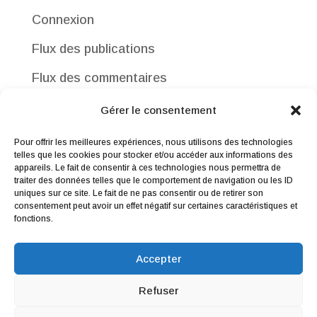
Connexion
Flux des publications
Flux des commentaires
Site de WordPress-FR
Gérer le consentement
Pour offrir les meilleures expériences, nous utilisons des technologies
telles que les cookies pour stocker et/ou accéder aux informations des
appareils. Le fait de consentir à ces technologies nous permettra de
traiter des données telles que le comportement de navigation ou les ID
uniques sur ce site. Le fait de ne pas consentir ou de retirer son
consentement peut avoir un effet négatif sur certaines caractéristiques et
Me contacter
|
Droit de rétractation
|
fonctions.
Conditions générales de vente
|
Mentions légales & Politique de
Accepter
confidentialité
Refuser
Webdesign par
Wildesign
© 2019 | Tous