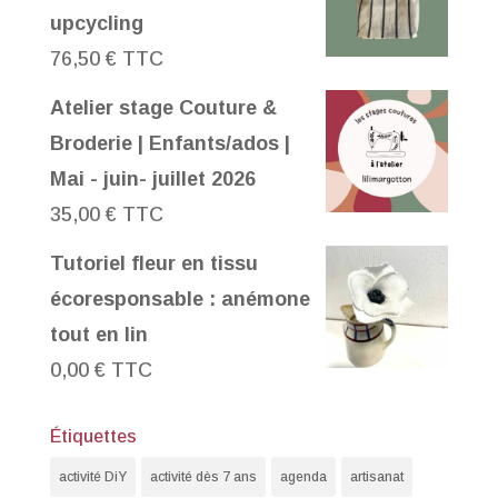
upcycling
76,50
€
TTC
Atelier stage Couture &
Broderie | Enfants/ados |
Mai - juin- juillet 2026
35,00
€
TTC
Tutoriel fleur en tissu
écoresponsable : anémone
tout en lin
0,00
€
TTC
Étiquettes
activité DiY
activité dès 7 ans
agenda
artisanat