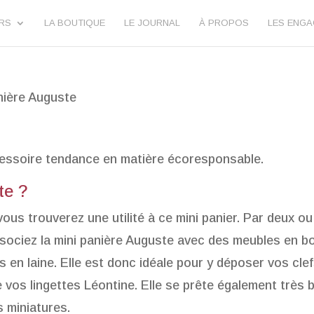
URS
LA BOUTIQUE
LE JOURNAL
À PROPOS
LES ENG
nière Auguste
cessoire tendance en matière écoresponsable.
te ?
ous trouverez une utilité à ce mini panier. Par deux ou
ssociez la mini panière Auguste avec des meubles en bo
 en laine. Elle est donc idéale pour y déposer vos clef
vos lingettes Léontine. Elle se prête également très 
 miniatures.