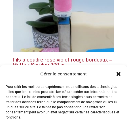
Fils à coudre rose violet rouge bordeaux –
Mettler Seralon 200 m
3,90
€
TTC
Gérer le consentement
Pour offrir les meilleures expériences, nous utilisons des technologies
telles que les cookies pour stocker et/ou accéder aux informations des
appareils. Le fait de consentir à ces technologies nous permettra de
traiter des données telles que le comportement de navigation ou les ID
uniques sur ce site. Le fait de ne pas consentir ou de retirer son
consentement peut avoir un effet négatif sur certaines caractéristiques et
Me contacter
|
Droit de rétractation
|
fonctions.
Conditions générales de vente
|