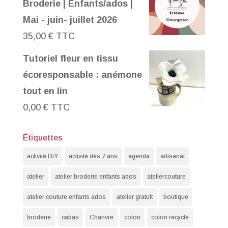
Broderie | Enfants/ados |
Mai - juin- juillet 2026
35,00
€
TTC
Tutoriel fleur en tissu
écoresponsable : anémone
tout en lin
0,00
€
TTC
Étiquettes
activité DiY
activité dès 7 ans
agenda
artisanat
atelier
atelier broderie enfants ados
ateliercouture
atelier couture enfants ados
atelier gratuit
boutique
broderie
cabas
Chanvre
coton
coton recyclé