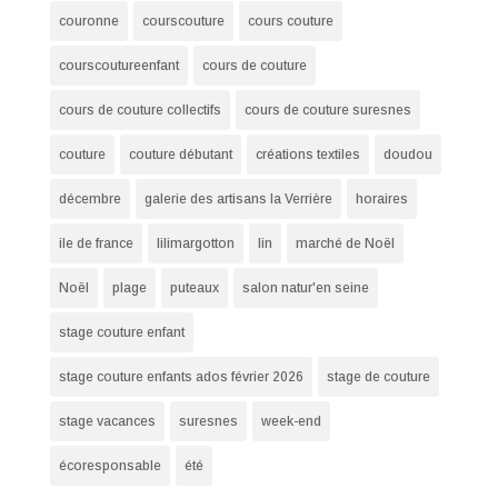
couronne
courscouture
cours couture
courscoutureenfant
cours de couture
cours de couture collectifs
cours de couture suresnes
couture
couture débutant
créations textiles
doudou
décembre
galerie des artisans la Verrière
horaires
ile de france
lilimargotton
lin
marché de Noël
Noël
plage
puteaux
salon natur'en seine
stage couture enfant
stage couture enfants ados février 2026
stage de couture
stage vacances
suresnes
week-end
écoresponsable
été