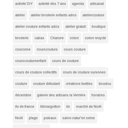
activité DiY
activité dès 7 ans
agenda
artisanat
atelier
atelier broderie enfants ados
ateliercouture
atelier couture enfants ados
atelier gratuit
boutique
broderie
cabas
Chanvre
coton
coton recyclé
couronne
courscouture
cours couture
courscoutureenfant
cours de couture
cours de couture collectifs
cours de couture suresnes
couture
couture débutant
créations textiles
doudou
décembre
galerie des artisans la Verrière
horaires
ile de france
lilimargotton
lin
marché de Noël
Noël
plage
puteaux
salon natur'en seine