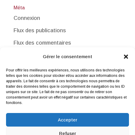
Méta
Connexion
Flux des publications
Flux des commentaires
Site de WordPress-FR
Gérer le consentement
Pour offrir les meilleures expériences, nous utilisons des technologies
telles que les cookies pour stocker et/ou accéder aux informations des
appareils. Le fait de consentir à ces technologies nous permettra de
traiter des données telles que le comportement de navigation ou les ID
uniques sur ce site. Le fait de ne pas consentir ou de retirer son
consentement peut avoir un effet négatif sur certaines caractéristiques et
Me contacter
|
Droit de rétractation
|
fonctions.
Conditions générales de vente
|
Mentions légales & Politique de
Accepter
confidentialité
Refuser