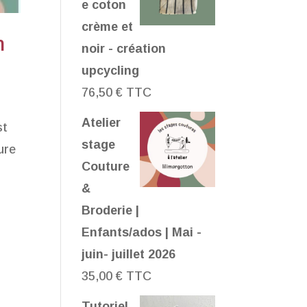
e coton
crème et
n
noir - création
upcycling
76,50
€
TTC
Atelier
st
stage
ure
Couture
&
Broderie |
Enfants/ados | Mai -
juin- juillet 2026
35,00
€
TTC
Tutoriel