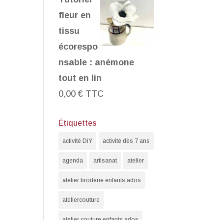
fleur en
tissu
écorespo
nsable : anémone
tout en lin
0,00
€
TTC
Étiquettes
activité DiY
activité dès 7 ans
agenda
artisanat
atelier
atelier broderie enfants ados
ateliercouture
atelier couture enfants ados