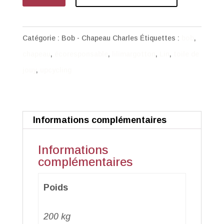
de
Bob
coton
Catégorie :
Bob - Chapeau Charles
Étiquettes :
bob
,
laine
chapeau
,
écoresponsable
,
lilimargotton
,
Lin
,
toile de
marron
jouy
,
upcycling
foncé
et
gabardine
Informations complémentaires
Informations
complémentaires
Poids
200 kg