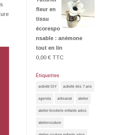
ns
fleur en
ture
tissu
écorespo
nsable : anémone
tout en lin
0,00
€
TTC
Étiquettes
activité DiY
activité dès 7 ans
agenda
artisanat
atelier
atelier broderie enfants ados
ateliercouture
atelier couture enfants ados