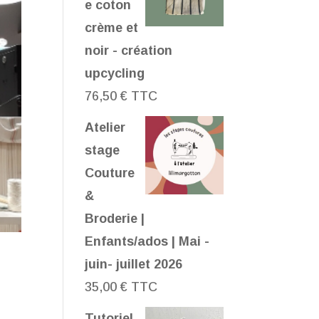
e coton
crème et
noir - création
upcycling
76,50
€
TTC
Atelier
stage
Couture
&
Broderie |
Enfants/ados | Mai -
juin- juillet 2026
35,00
€
TTC
Tutoriel