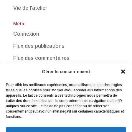
Vie de l'atelier
Méta
Connexion
Flux des publications
Flux des commentaires
Site de WordPress-FR
Gérer le consentement
Pour offrir les meilleures expériences, nous utilisons des technologies
telles que les cookies pour stocker et/ou accéder aux informations des
appareils. Le fait de consentir à ces technologies nous permettra de
traiter des données telles que le comportement de navigation ou les ID
uniques sur ce site. Le fait de ne pas consentir ou de retirer son
consentement peut avoir un effet négatif sur certaines caractéristiques et
Me contacter
|
Droit de rétractation
|
fonctions.
Conditions générales de vente
|
Mentions légales & Politique de