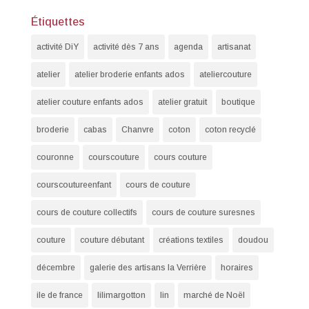
Étiquettes
activité DiY
activité dès 7 ans
agenda
artisanat
atelier
atelier broderie enfants ados
ateliercouture
atelier couture enfants ados
atelier gratuit
boutique
broderie
cabas
Chanvre
coton
coton recyclé
couronne
courscouture
cours couture
courscoutureenfant
cours de couture
cours de couture collectifs
cours de couture suresnes
couture
couture débutant
créations textiles
doudou
décembre
galerie des artisans la Verrière
horaires
ile de france
lilimargotton
lin
marché de Noël