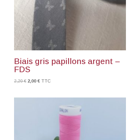
Biais gris papillons argent –
FDS
Le
Le
2,20
€
2,00
€
TTC
prix
prix
initial
actuel
était :
est :
2,20 €.
2,00 €.