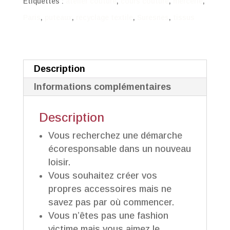
individuel
Étiquettes :
atelier couture
,
cours couture
,
mercerie
,
Paris
,
puteaux
,
recyclage textile
,
Suresnes
,
tissus
Description
Informations complémentaires
Description
Vous recherchez une démarche
écoresponsable dans un nouveau
loisir.
Vous souhaitez créer vos
propres accessoires mais ne
savez pas par où commencer.
Vous n’êtes pas une fashion
victime mais vous aimez le