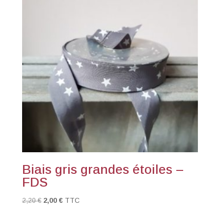
Biais gris grandes étoiles –
FDS
Le
Le
2,20
€
2,00
€
TTC
prix
prix