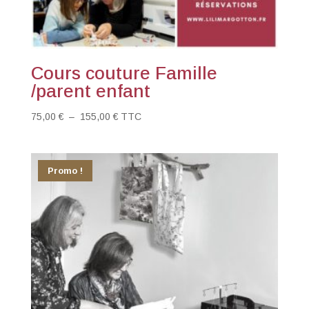
Cours couture Famille
/parent enfant
Plage
75,00
€
–
155,00
€
TTC
de
prix :
75,00 €
Promo !
à
155,00 €