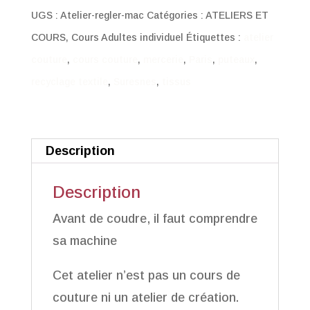
Je
UGS :
Atelier-regler-mac
Catégories :
ATELIERS ET
débute
COURS
,
Cours Adultes individuel
Étiquettes :
atelier
avec
couture
,
cours couture
,
mercerie
,
Paris
,
puteaux
,
ma
recyclage textile
,
Suresnes
,
tissus
machine
à
coudre
Description
Description
Avant de coudre, il faut comprendre
sa machine
Cet atelier n’est pas un cours de
couture ni un atelier de création.