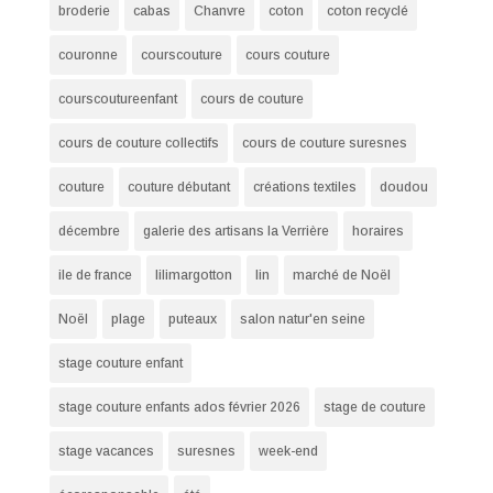
broderie
cabas
Chanvre
coton
coton recyclé
couronne
courscouture
cours couture
courscoutureenfant
cours de couture
cours de couture collectifs
cours de couture suresnes
couture
couture débutant
créations textiles
doudou
décembre
galerie des artisans la Verrière
horaires
ile de france
lilimargotton
lin
marché de Noël
Noël
plage
puteaux
salon natur'en seine
stage couture enfant
stage couture enfants ados février 2026
stage de couture
stage vacances
suresnes
week-end