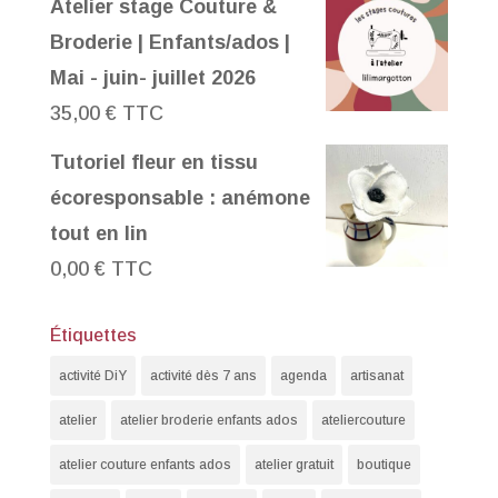
Atelier stage Couture &
Broderie | Enfants/ados |
Mai - juin- juillet 2026
35,00
€
TTC
Tutoriel fleur en tissu
écoresponsable : anémone
tout en lin
0,00
€
TTC
Étiquettes
activité DiY
activité dès 7 ans
agenda
artisanat
atelier
atelier broderie enfants ados
ateliercouture
atelier couture enfants ados
atelier gratuit
boutique