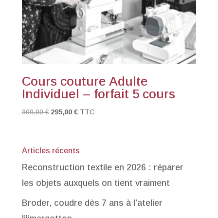
Cours couture Adulte
Individuel – forfait 5 cours
Le
Le
300,00
€
295,00
€
TTC
prix
prix
initial
actuel
était :
est :
Articles récents
300,00 €.
295,00 €.
Reconstruction textile en 2026 : réparer
les objets auxquels on tient vraiment
Broder, coudre dès 7 ans à l’atelier