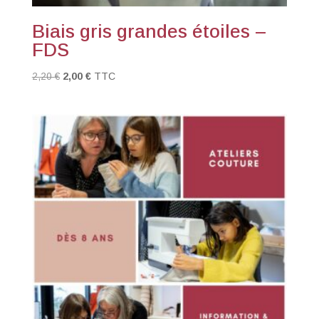
Biais gris grandes étoiles –
FDS
Le
Le
2,20
€
2,00
€
TTC
prix
prix
initial
actuel
était :
est :
2,20 €.
2,00 €.