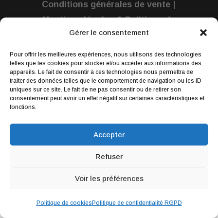
Conditions générales de vente
|
Mentions légales & Politique de
Gérer le consentement
confidentialité
Pour offrir les meilleures expériences, nous utilisons des technologies
Webdesign par
Wildesign
© 2019 | Tous
telles que les cookies pour stocker et/ou accéder aux informations des
appareils. Le fait de consentir à ces technologies nous permettra de
droits réservés : lilimargotton – Annie
traiter des données telles que le comportement de navigation ou les ID
uniques sur ce site. Le fait de ne pas consentir ou de retirer son
Launay
consentement peut avoir un effet négatif sur certaines caractéristiques et
fonctions.
Accepter
Refuser
Voir les préférences
Politique de cookies
Politique de confidentialité RGPD