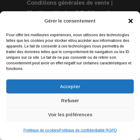
Conditions générales de vente
|
Mentions légales & Politique de
Gérer le consentement
confidentialité
Pour offrir les meilleures expériences, nous utilisons des technologies
Webdesign par
Wildesign
© 2019 | Tous
telles que les cookies pour stocker et/ou accéder aux informations des
appareils. Le fait de consentir à ces technologies nous permettra de
droits réservés : lilimargotton – Annie
traiter des données telles que le comportement de navigation ou les ID
uniques sur ce site. Le fait de ne pas consentir ou de retirer son
Launay
consentement peut avoir un effet négatif sur certaines caractéristiques et
fonctions.
Accepter
Refuser
Voir les préférences
Politique de cookies
Politique de confidentialité RGPD