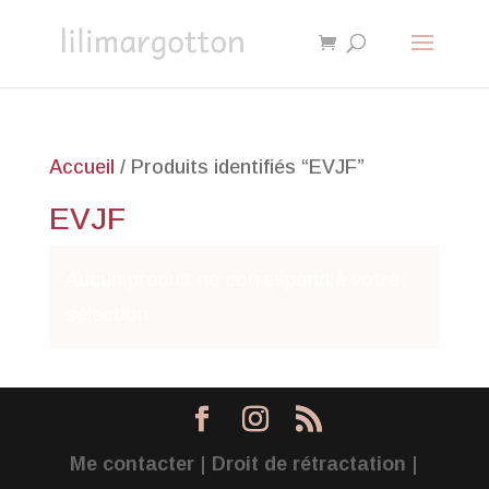
Accueil
/ Produits identifiés “EVJF”
EVJF
Aucun produit ne correspond à votre
sélection.
Me contacter
|
Droit de rétractation
|