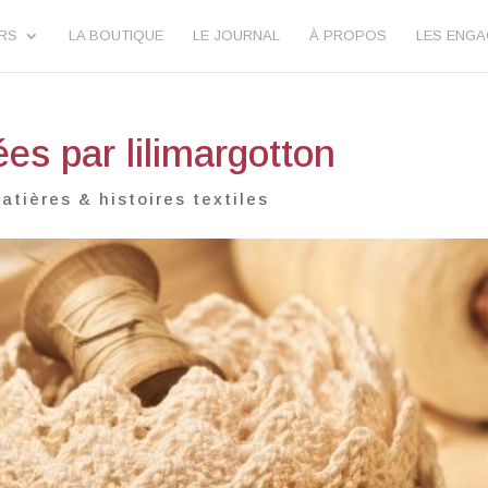
URS
LA BOUTIQUE
LE JOURNAL
À PROPOS
LES ENG
ées par lilimargotton
atières & histoires textiles