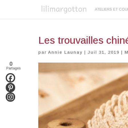
ATELIERS ET CO
Les trouvailles chin
par
Annie Launay
|
Juil 31, 2019
|
M
0
Partages