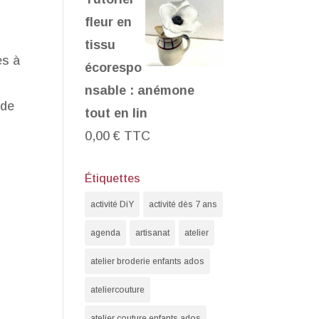
fleur en
tissu
es à
écorespo
nsable : anémone
 de
tout en lin
0,00
€
TTC
Étiquettes
activité DiY
activité dès 7 ans
agenda
artisanat
atelier
atelier broderie enfants ados
ateliercouture
atelier couture enfants ados