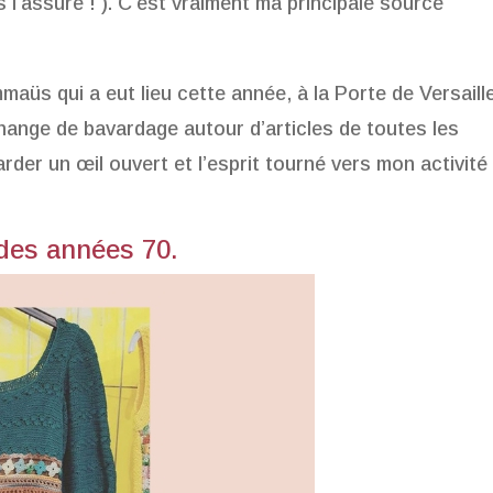
s l’assure ! ). C’est vraiment ma principale source
aüs qui a eut lieu cette année, à la Porte de Versaill
change de bavardage autour d’articles de toutes les
arder un œil ouvert et l’esprit tourné vers mon activité
des années 70.