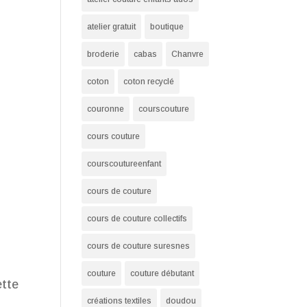
atelier gratuit
boutique
broderie
cabas
Chanvre
coton
coton recyclé
couronne
courscouture
cours couture
courscoutureenfant
t
cours de couture
cours de couture collectifs
cours de couture suresnes
couture
couture débutant
ette
créations textiles
doudou