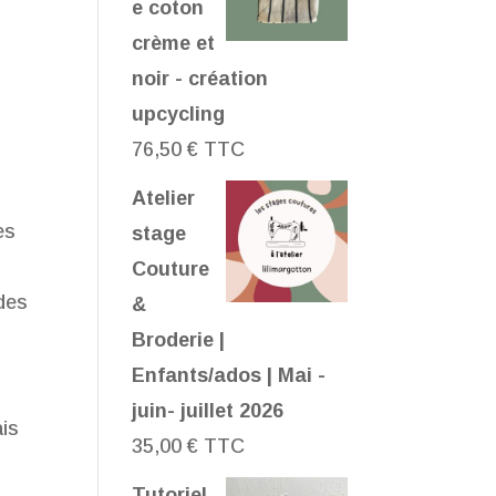
e coton
crème et
noir - création
upcycling
76,50
€
TTC
Atelier
es
stage
Couture
 des
&
Broderie |
Enfants/ados | Mai -
juin- juillet 2026
ais
35,00
€
TTC
Tutoriel