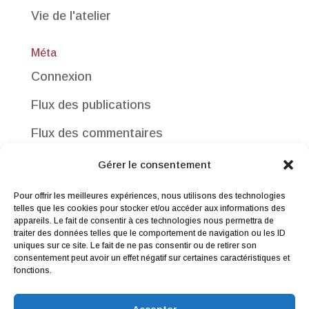
Vie de l'atelier
Méta
Connexion
Flux des publications
Flux des commentaires
Site de WordPress-FR
Gérer le consentement
Pour offrir les meilleures expériences, nous utilisons des technologies
telles que les cookies pour stocker et/ou accéder aux informations des
appareils. Le fait de consentir à ces technologies nous permettra de
traiter des données telles que le comportement de navigation ou les ID
uniques sur ce site. Le fait de ne pas consentir ou de retirer son
consentement peut avoir un effet négatif sur certaines caractéristiques et
Me contacter
|
Droit de rétractation
|
fonctions.
Conditions générales de vente
|
Mentions légales & Politique de