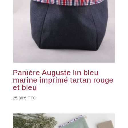
Panière Auguste lin bleu
marine imprimé tartan rouge
et bleu
25,00
€
TTC