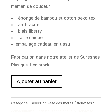
maman de douceur
éponge de bambou et coton oeko tex
anthracite
biais liberty
taille unique
emballage cadeau en tissu
Fabrication dans notre atelier de Suresnes
Plus que 1 en stock
quantité
Ajouter au panier
de
Cadeau
fête
Catégorie :
Sélection Fête des mères
Étiquettes :
des
démaquillante
,
lingette
,
sèche cheveux
,
serviette