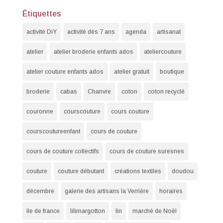
Étiquettes
activité DiY
activité dès 7 ans
agenda
artisanat
atelier
atelier broderie enfants ados
ateliercouture
atelier couture enfants ados
atelier gratuit
boutique
broderie
cabas
Chanvre
coton
coton recyclé
couronne
courscouture
cours couture
courscoutureenfant
cours de couture
cours de couture collectifs
cours de couture suresnes
couture
couture débutant
créations textiles
doudou
décembre
galerie des artisans la Verrière
horaires
ile de france
lilimargotton
lin
marché de Noël