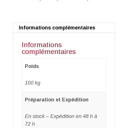
mères
/
Douceur
Informations complémentaires
anthracite
Informations
complémentaires
Poids
100 kg
Préparation et Expédition
En stock – Expédition en 48 h à
72 h