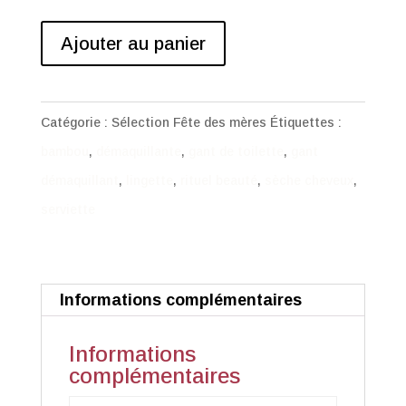
quantité
Ajouter au panier
de
Duo
Serviette
Catégorie :
Sélection Fête des mères
Étiquettes :
Sèche
bambou
,
démaquillante
,
gant de toilette
,
gant
cheveux
démaquillant
,
lingette
,
rituel beauté
,
sèche cheveux
,
et
serviette
gant
démaquillant
vert
Informations complémentaires
bleu
Informations
biais
complémentaires
liberty