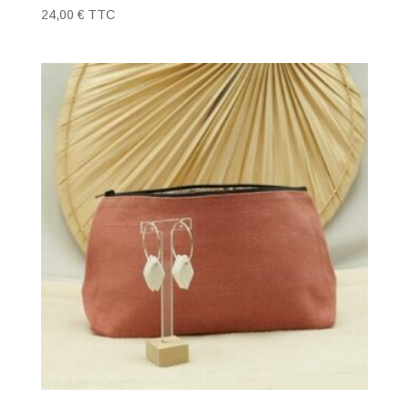
24,00
€
TTC