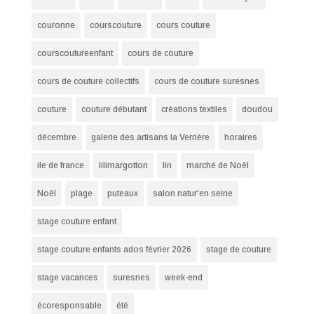
couronne
courscouture
cours couture
courscoutureenfant
cours de couture
cours de couture collectifs
cours de couture suresnes
couture
couture débutant
créations textiles
doudou
décembre
galerie des artisans la Verrière
horaires
ile de france
lilimargotton
lin
marché de Noël
Noël
plage
puteaux
salon natur'en seine
stage couture enfant
stage couture enfants ados février 2026
stage de couture
stage vacances
suresnes
week-end
écoresponsable
été