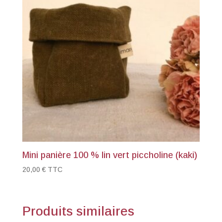
Mini panière 100 % lin vert piccholine (kaki)
20,00
€
TTC
Produits similaires