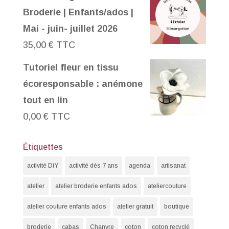
Broderie | Enfants/ados |
Mai - juin- juillet 2026
35,00
€
TTC
Tutoriel fleur en tissu
écoresponsable : anémone
tout en lin
0,00
€
TTC
Étiquettes
activité DiY
activité dès 7 ans
agenda
artisanat
atelier
atelier broderie enfants ados
ateliercouture
atelier couture enfants ados
atelier gratuit
boutique
broderie
cabas
Chanvre
coton
coton recyclé