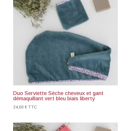
Duo Serviette Sèche cheveux et gant
démaquillant vert bleu biais liberty
24,00
€
TTC