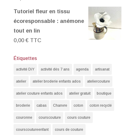
Tutoriel fleur en tissu
écoresponsable : anémone
tout en lin
0,00
€
TTC
Étiquettes
activité DiY
activité dès 7 ans
agenda
artisanat
atelier
atelier broderie enfants ados
ateliercouture
atelier couture enfants ados
atelier gratuit
boutique
broderie
cabas
Chanvre
coton
coton recyclé
couronne
courscouture
cours couture
courscoutureenfant
cours de couture