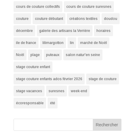
cours de couture collectifs
cours de couture suresnes
couture
couture débutant
créations textiles
doudou
décembre
galerie des artisans la Verrière
horaires
ile de france
lilimargotton
lin
marché de Noël
Noël
plage
puteaux
salon natur'en seine
stage couture enfant
stage couture enfants ados février 2026
stage de couture
stage vacances
suresnes
week-end
écoresponsable
été