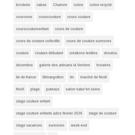
broderie
cabas
Chanvre
coton
coton recyclé
couronne
courscouture
cours couture
courscoutureenfant
cours de couture
cours de couture collectifs
cours de couture suresnes
couture
couture débutant
créations textiles
doudou
décembre
galerie des artisans la Verrière
horaires
ile de france
lilimargotton
lin
marché de Noël
Noël
plage
puteaux
salon natur'en seine
stage couture enfant
stage couture enfants ados février 2026
stage de couture
stage vacances
suresnes
week-end