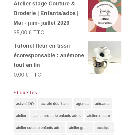
Atelier stage Couture &
Broderie | Enfants/ados |
Mai - juin- juillet 2026
35,00
€
TTC
Tutoriel fleur en tissu
écoresponsable : anémone
tout en lin
0,00
€
TTC
Étiquettes
activité DiY
activité dès 7 ans
agenda
artisanat
atelier
atelier broderie enfants ados
ateliercouture
atelier couture enfants ados
atelier gratuit
boutique