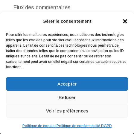
Flux des commentaires
Site de WordPress-FR
Gérer le consentement
Pour offrir les meilleures expériences, nous utilisons des technologies
telles que les cookies pour stocker et/ou accéder aux informations des
appareils. Le fait de consentir à ces technologies nous permettra de
traiter des données telles que le comportement de navigation ou les ID
uniques sur ce site. Le fait de ne pas consentir ou de retirer son
consentement peut avoir un effet négatif sur certaines caractéristiques et
Me contacter
|
Droit de rétractation
|
fonctions.
Conditions générales de vente
|
Mentions légales & Politique de
Accepter
confidentialité
Refuser
Webdesign par
Wildesign
© 2019 | Tous
Voir les préférences
droits réservés : lilimargotton – Annie
Launay
Politique de cookies
Politique de confidentialité RGPD