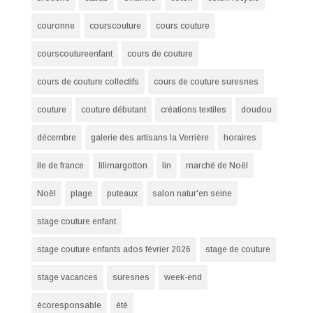
couronne
courscouture
cours couture
courscoutureenfant
cours de couture
cours de couture collectifs
cours de couture suresnes
couture
couture débutant
créations textiles
doudou
décembre
galerie des artisans la Verrière
horaires
ile de france
lilimargotton
lin
marché de Noël
Noël
plage
puteaux
salon natur'en seine
stage couture enfant
stage couture enfants ados février 2026
stage de couture
stage vacances
suresnes
week-end
écoresponsable
été