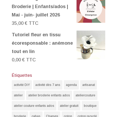
Broderie | Enfants/ados |
Mai - juin- juillet 2026
35,00
€
TTC
Tutoriel fleur en tissu
écoresponsable : anémone
tout en lin
0,00
€
TTC
Étiquettes
activité DiY
activité dès 7 ans
agenda
artisanat
atelier
atelier broderie enfants ados
ateliercouture
atelier couture enfants ados
atelier gratuit
boutique
broderie
cabas
Chanvre
coton
coton recyclé