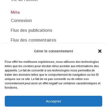
Méta
Connexion
Flux des publications
Flux des commentaires
Site de WordPress-FR
Gérer le consentement
Pour offrir les meilleures expériences, nous utilisons des technologies
telles que les cookies pour stocker et/ou accéder aux informations des
appareils. Le fait de consentir à ces technologies nous permettra de
traiter des données telles que le comportement de navigation ou les ID
uniques sur ce site. Le fait de ne pas consentir ou de retirer son
consentement peut avoir un effet négatif sur certaines caractéristiques et
Me contacter
|
Droit de rétractation
|
fonctions.
Conditions générales de vente
|
Mentions légales & Politique de
Accepter