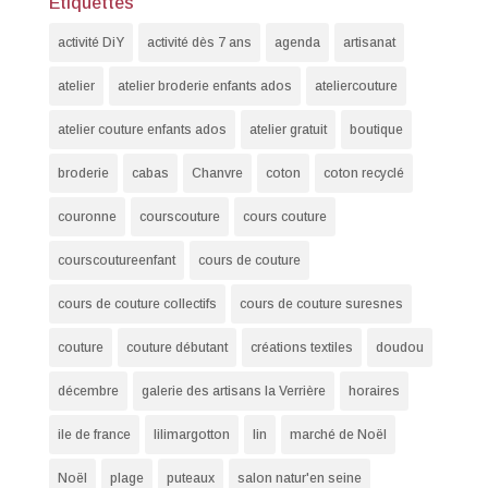
Étiquettes
activité DiY
activité dès 7 ans
agenda
artisanat
atelier
atelier broderie enfants ados
ateliercouture
atelier couture enfants ados
atelier gratuit
boutique
broderie
cabas
Chanvre
coton
coton recyclé
couronne
courscouture
cours couture
courscoutureenfant
cours de couture
cours de couture collectifs
cours de couture suresnes
couture
couture débutant
créations textiles
doudou
décembre
galerie des artisans la Verrière
horaires
ile de france
lilimargotton
lin
marché de Noël
Noël
plage
puteaux
salon natur'en seine