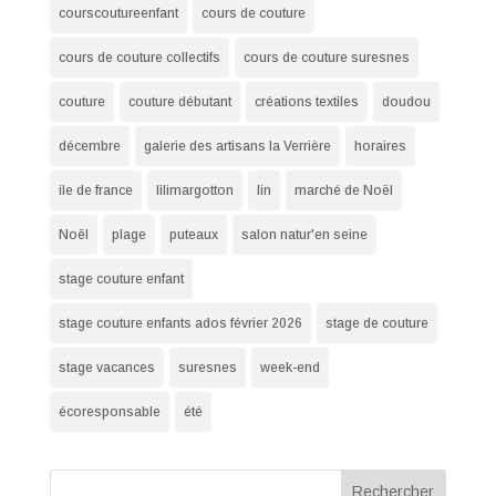
courscoutureenfant
cours de couture
cours de couture collectifs
cours de couture suresnes
couture
couture débutant
créations textiles
doudou
décembre
galerie des artisans la Verrière
horaires
ile de france
lilimargotton
lin
marché de Noël
Noël
plage
puteaux
salon natur'en seine
stage couture enfant
stage couture enfants ados février 2026
stage de couture
stage vacances
suresnes
week-end
écoresponsable
été