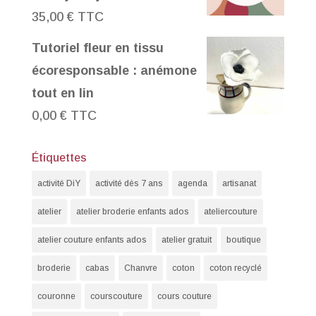
35,00
€
TTC
Tutoriel fleur en tissu
écoresponsable : anémone
tout en lin
0,00
€
TTC
Étiquettes
activité DiY
activité dès 7 ans
agenda
artisanat
atelier
atelier broderie enfants ados
ateliercouture
atelier couture enfants ados
atelier gratuit
boutique
broderie
cabas
Chanvre
coton
coton recyclé
couronne
courscouture
cours couture