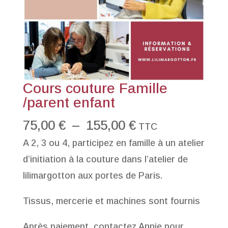
Cours couture Famille
/parent enfant
Plage
75,00
€
–
155,00
€
TTC
de
A 2, 3 ou 4, participez en famille à un atelier
prix :
d’initiation à la couture dans l’atelier de
75,00 €
lilimargotton aux portes de Paris.
à
Tissus, mercerie et machines sont fournis
155,00 €
Après paiement, contactez Annie pour