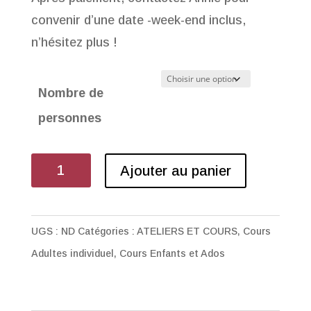
convenir d’une date -week-end inclus,
n’hésitez plus !
Nombre de
personnes
quantité
Ajouter au panier
de
Cours
couture
UGS :
ND
Catégories :
ATELIERS ET COURS
,
Cours
Famille
Adultes individuel
,
Cours Enfants et Ados
/parent
enfant