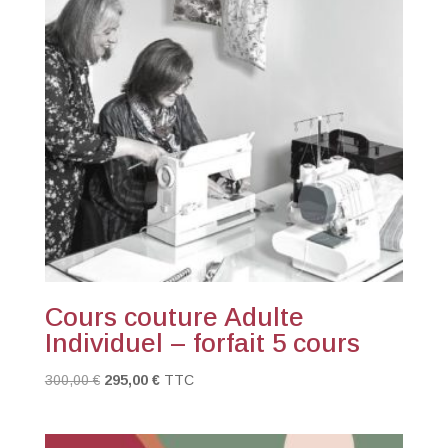
Cours couture Adulte
Individuel – forfait 5 cours
Le
Le
300,00
€
295,00
€
TTC
prix
prix
initial
actuel