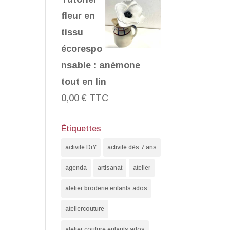
fleur en
tissu
écorespo
nsable : anémone
tout en lin
0,00
€
TTC
Étiquettes
activité DiY
activité dès 7 ans
agenda
artisanat
atelier
atelier broderie enfants ados
ateliercouture
atelier couture enfants ados