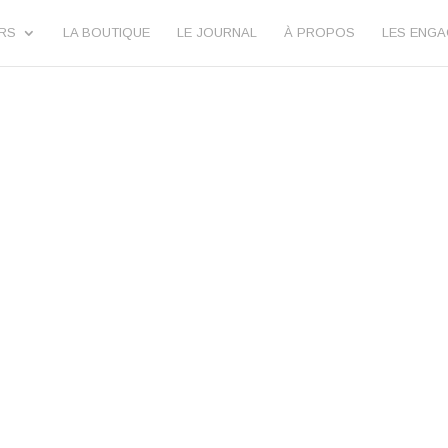
URS
LA BOUTIQUE
LE JOURNAL
À PROPOS
LES ENG