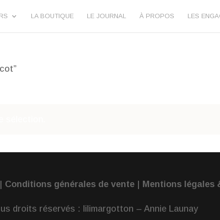
URS
LA BOUTIQUE
LE JOURNAL
À PROPOS
LES ENG
icot”
 sélection.
|
Conditions générales de vente
|
Mentions légales &
us droits réservés : lilimargotton – Annie Launay