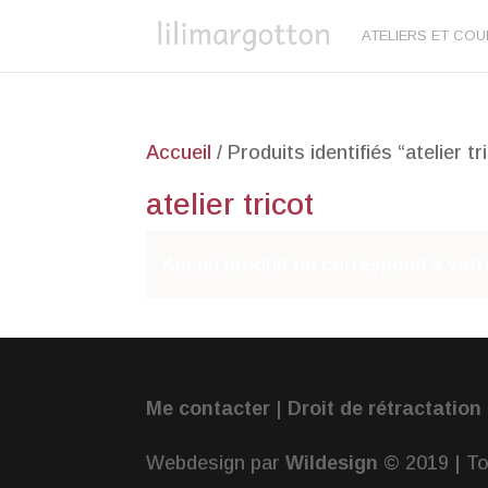
ATELIERS ET CO
Accueil
/ Produits identifiés “atelier tr
atelier tricot
Aucun produit ne correspond à votre
Me contacter
|
Droit de rétractation
Webdesign par
Wildesign
© 2019 | To