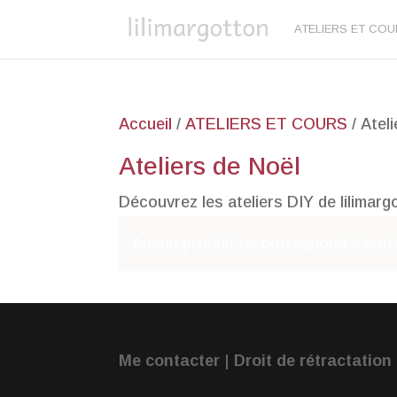
ATELIERS ET CO
Accueil
/
ATELIERS ET COURS
/ Atel
Ateliers de Noël
Découvrez les ateliers DIY de lilimarg
Aucun produit ne correspond à votre
Me contacter
|
Droit de rétractation