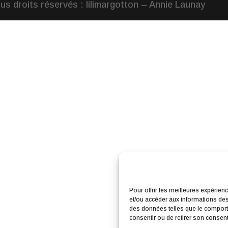
us droits réservés : lilimargotton – Annie Launay
Pour offrir les meilleures expérien
et/ou accéder aux informations des 
des données telles que le comporte
consentir ou de retirer son consente