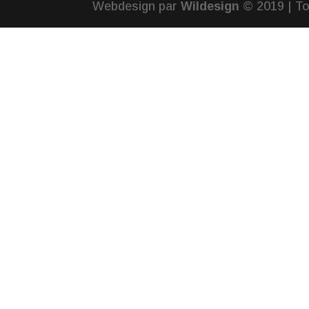
Webdesign par
Wildesign
© 2019 | To