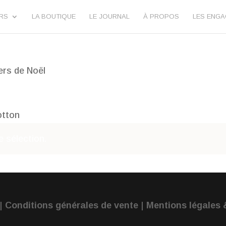
URS
LA BOUTIQUE
LE JOURNAL
À PROPOS
LES ENG
iers de Noël
otton
 sélection.
|
Conditions générales de vente
|
Mentions légales &