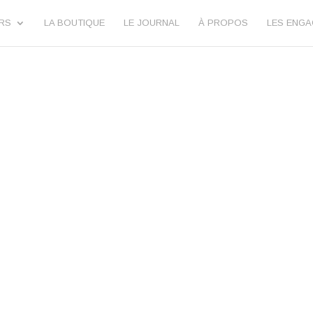
URS
LA BOUTIQUE
LE JOURNAL
À PROPOS
LES ENG