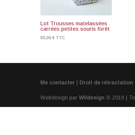
Lot Trousses matelassées
carrées petites souris forêt
50,00
€
TTC
Me contacter
|
Droit de rétractation
Webdesign par
Wildesign
© 2019 | To