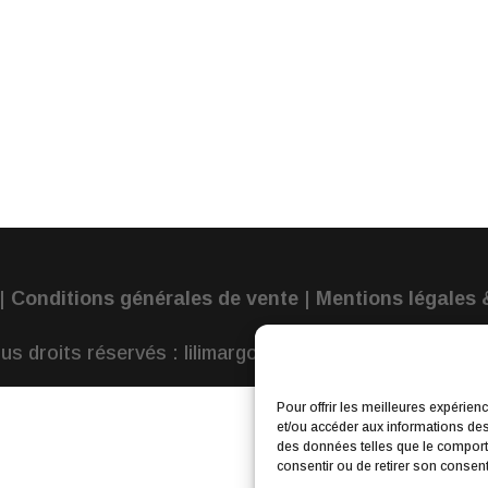
|
Conditions générales de vente
|
Mentions légales &
us droits réservés : lilimargotton – Annie Launay
Pour offrir les meilleures expérien
et/ou accéder aux informations des 
des données telles que le comporte
consentir ou de retirer son consente