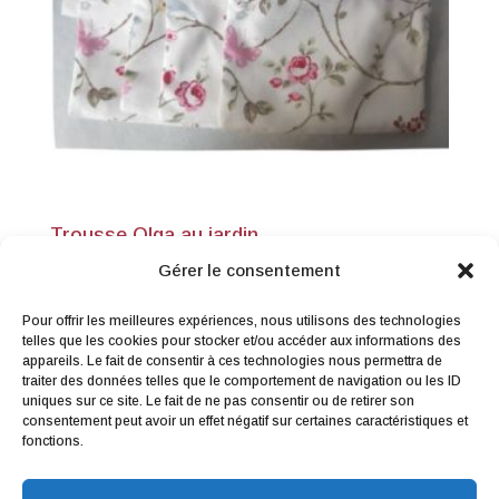
Trousse Olga au jardin
20,00
€
TTC
Gérer le consentement
Pour offrir les meilleures expériences, nous utilisons des technologies
telles que les cookies pour stocker et/ou accéder aux informations des
appareils. Le fait de consentir à ces technologies nous permettra de
traiter des données telles que le comportement de navigation ou les ID
uniques sur ce site. Le fait de ne pas consentir ou de retirer son
consentement peut avoir un effet négatif sur certaines caractéristiques et
Me contacter
|
Droit de rétractation
|
fonctions.
Conditions générales de vente
|
Mentions légales & Politique de