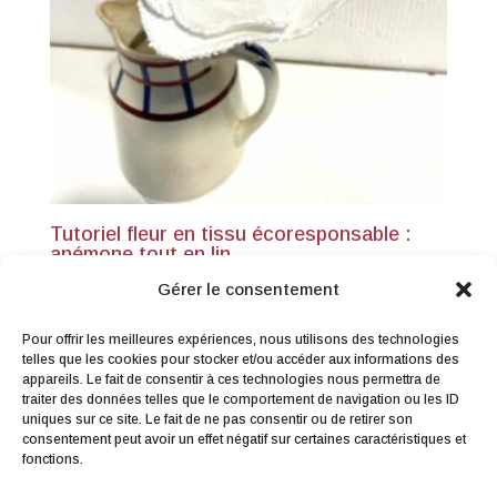
Tutoriel fleur en tissu écoresponsable :
anémone tout en lin
0,00
€
TTC
Gérer le consentement
Pour offrir les meilleures expériences, nous utilisons des technologies
telles que les cookies pour stocker et/ou accéder aux informations des
appareils. Le fait de consentir à ces technologies nous permettra de
traiter des données telles que le comportement de navigation ou les ID
uniques sur ce site. Le fait de ne pas consentir ou de retirer son
consentement peut avoir un effet négatif sur certaines caractéristiques et
Me contacter
|
Droit de rétractation
|
fonctions.
Conditions générales de vente
|