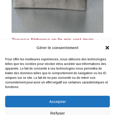
Trousse Alphonse en lin gris vert épais
28,00
€
TTC
Gérer le consentement
Pour offrir les meilleures expériences, nous utilisons des technologies
telles que les cookies pour stocker et/ou accéder aux informations des
appareils. Le fait de consentir à ces technologies nous permettra de
traiter des données telles que le comportement de navigation ou les ID
uniques sur ce site. Le fait de ne pas consentir ou de retirer son
consentement peut avoir un effet négatif sur certaines caractéristiques et
Me contacter
|
Droit de rétractation
|
fonctions.
Conditions générales de vente
|
Mentions légales & Politique de
Accepter
confidentialité
Refuser